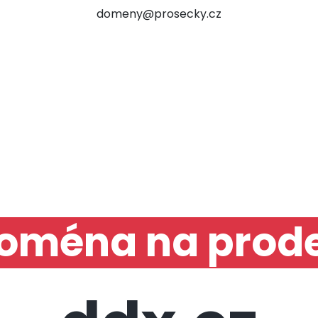
domeny@prosecky.cz
oména na prode